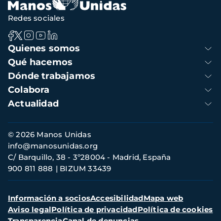
Redes sociales
Navegación
Quienes somos
principal
Qué hacemos
Dónde trabajamos
Colabora
Actualidad
Información
© 2026 Manos Unidas
de
info@manosunidas.org
contacto
C/ Barquillo, 38 - 3º28004 - Madrid, España
900 811 888
BIZUM 33439
Menú
Información a socios
Accesibilidad
Mapa web
secundario
Aviso legal
Política de privacidad
Política de cookies
Transparencia
Canal de denuncias