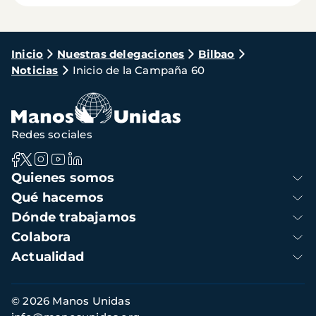
Ruta
Inicio
Nuestras delegaciones
Bilbao
Noticias
Inicio de la Campaña 60
de
navegación
Redes sociales
Navegación
Quienes somos
principal
Qué hacemos
Dónde trabajamos
Colabora
Actualidad
Información
© 2026 Manos Unidas
de