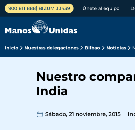
Pasar
Menú
900 811 888
BIZUM 33439
Únete al equipo
D
al
principal
contenido
principal
Ruta
Inicio
Nuestras delegaciones
Bilbao
Noticias
N
de
navegación
Nuestro compañ
India
Sábado, 21 noviembre, 2015
In