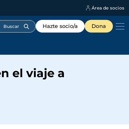
Área de socios
M
d
c
Menú
Hazte socio/a
Dona
d
de
us
destacados
cabecera
 el viaje a