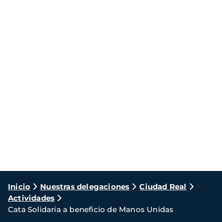
Ruta
Inicio
Nuestras delegaciones
Ciudad Real
Actividades
de
Cata Solidaria a beneficio de Manos Unidas
navegación