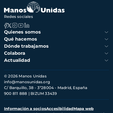
Redes sociales
Navegación
Quienes somos
principal
Qué hacemos
Dónde trabajamos
Colabora
Actualidad
Información
© 2026 Manos Unidas
de
info@manosunidas.org
contacto
C/ Barquillo, 38 - 3º28004 - Madrid, España
900 811 888
BIZUM 33439
Menú
Información a socios
Accesibilidad
Mapa web
secundario