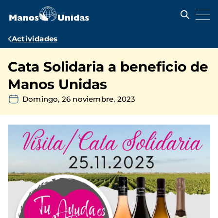
Pasar
al
contenido
principal
Ruta
Actividades
de
Cata Solidaria a beneficio de
navegación
Manos Unidas
Domingo, 26 noviembre, 2023