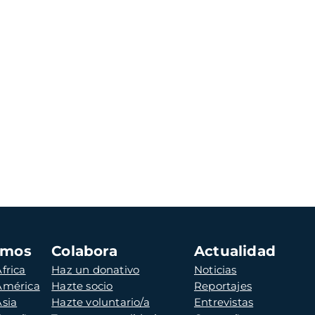
amos
Colabora
Actualidad
frica
Haz un donativo
Noticias
 América
Hazte socio
Reportajes
Asia
Hazte voluntario/a
Entrevistas