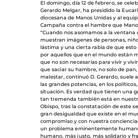
El domingo, día 12 de febrero, se cele
Gerardo Melgar, ha presidido la Eucaris
diocesana de Manos Unidas y al equipo 
Campaña contra el hambre que Manos U
“Cuando nos asomamos a la ventana de 
muestran imágenes de personas, niños
lástima y una cierta rabia de que esto
por aquellos que en el mundo están m
que no son necesarias para vivir y vivi
que saciar su hambre, no solo de pan
malestar, continuó D. Gerardo, suele 
las grandes potencias, en los político
situación. Es verdad que tienen una 
tan tremenda también está en nuestr
Obispo, tras la constatación de este s
gran desigualdad que existe en el mu
compromiso y con nuestra concienciac
un problema eminentemente humano y
humano, más justo, más solidario y fra