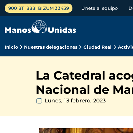
Pasar
Menú
900 811 888
BIZUM 33439
Únete al equipo
D
al
principal
contenido
principal
Ruta
Inicio
Nuestras delegaciones
Ciudad Real
Activi
de
navegación
La Catedral aco
Nacional de Ma
Lunes, 13 febrero, 2023