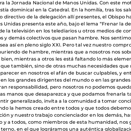
bra la Jornada Nacional de Manos Unidas. Con este moti
tía dominical en la Catedral. En la homilía, tras los s
directivo de la delegación allí presentes, el Obispo h
nidas presenta este año, bajo el lema “Frenar la de
la televisión en los telediarios u otros medios de com
 y demás colectivos que pasan hambre. Nos sentimos 
 sea así en pleno siglo XXI. Pero tal vez nuestro comp
uriendo de hambre, mientras que a nosotros nos sobra
r bien, mientras a otros les está faltando lo más elemen
, que también, sino de otras muchas necesidades que 
aparecer en nosotros el afán de buscar culpables, y 
s, en los grandes dirigentes del mundo o en las grand
gran responsabilidad, pero nosotros no podemos qued
as manos que desaparezca y que podamos frenarla ta
entir generalizado, invita a la comunidad a tomar conc
ndo la hemos creado entre todos y que todos debemos
ión y nuestro trabajo concienciador en los demás, ha
 a todos, como miembros de esta humanidad, nos g
terno, en el que lográramos una auténtica globalización