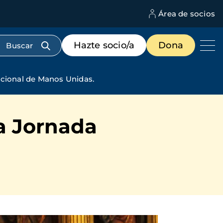
Área de socios
M
d
c
Menú
Hazte socio/a
Dona
d
de
us
destacados
cabecera
acional de Manos Unidas.
la Jornada