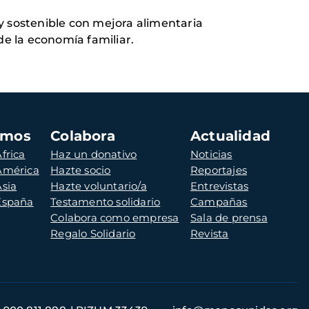
y sostenible con mejora alimentaria
de la economía familiar.
amos
Colabora
Actualidad
frica
Haz un donativo
Noticias
 América
Hazte socio
Reportajes
Asia
Hazte voluntario/a
Entrevistas
 España
Testamento solidario
Campañas
Colabora como empresa
Sala de prensa
Regalo Solidario
Revista