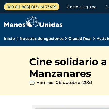
Pasar
Menú
900 811 888
BIZUM 33439
Únete al equipo
D
al
principal
contenido
principal
Ruta
Inicio
Nuestras delegaciones
Ciudad Real
Activi
de
navegación
Cine solidario 
Manzanares
Viernes, 08 octubre, 2021