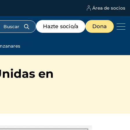
Área de socios
M
d
c
Menú
Hazte socio/a
Dona
d
de
us
destacados
cabecera
anzanares
Unidas en