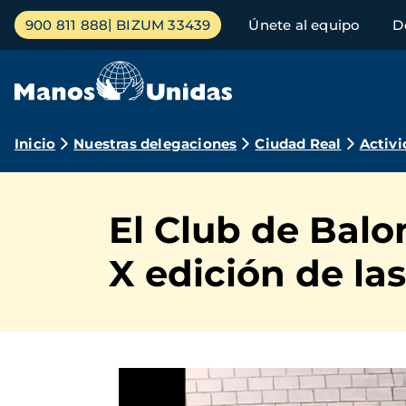
Pasar
Menú
900 811 888
BIZUM 33439
Únete al equipo
D
al
principal
contenido
principal
Ruta
Inicio
Nuestras delegaciones
Ciudad Real
Activi
de
navegación
El Club de Balo
X edición de la