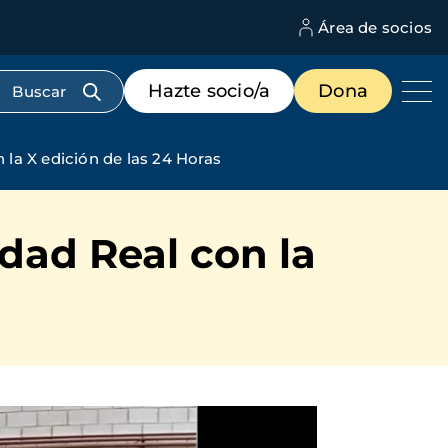
Área de socios
M
d
c
Menú
Hazte socio/a
Dona
d
de
us
destacados
cabecera
la X edición de las 24 Horas
dad Real con la