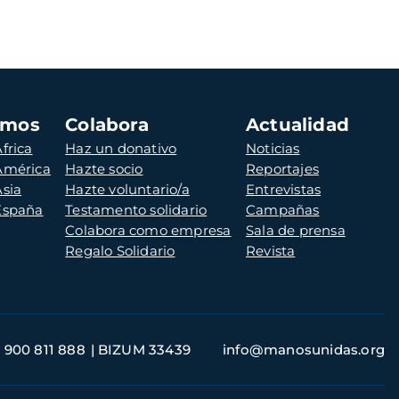
amos
Colabora
Actualidad
frica
Haz un donativo
Noticias
 América
Hazte socio
Reportajes
Asia
Hazte voluntario/a
Entrevistas
 España
Testamento solidario
Campañas
Colabora como empresa
Sala de prensa
Regalo Solidario
Revista
900 811 888
BIZUM 33439
info@manosunidas.org