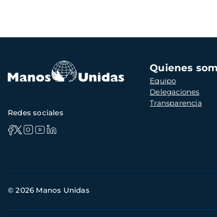
Navegación
Quienes so
principal
Equipo
Delegaciones
Transparencia
Redes sociales
Información
© 2026 Manos Unidas
de
contacto