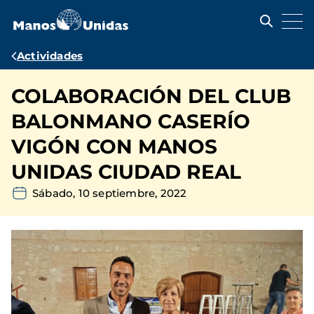
Pasar
al
contenido
principal
Ruta
Actividades
de
COLABORACIÓN DEL CLUB
navegación
BALONMANO CASERÍO
VIGÓN CON MANOS
UNIDAS CIUDAD REAL
Sábado, 10 septiembre, 2022