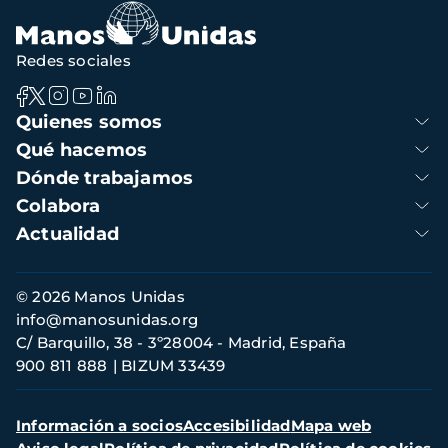
Redes sociales
Navegación
Quienes somos
principal
Qué hacemos
Dónde trabajamos
Colabora
Actualidad
Información
© 2026 Manos Unidas
de
info@manosunidas.org
contacto
C/ Barquillo, 38 - 3º28004 - Madrid, España
900 811 888
BIZUM 33439
Menú
Información a socios
Accesibilidad
Mapa web
secundario