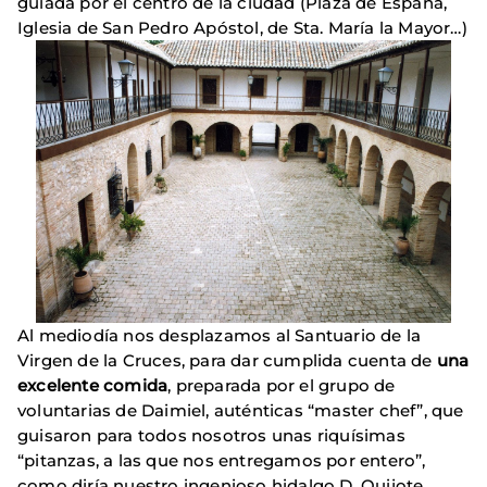
guiada por el centro de la ciudad (Plaza de España,
Iglesia de San Pedro Apóstol, de Sta. María la Mayor…)
Al mediodía nos desplazamos al Santuario de la
Virgen de la Cruces, para dar cumplida cuenta de
una
excelente comida
, preparada por el grupo de
voluntarias de Daimiel, auténticas “master chef”, que
guisaron para todos nosotros unas riquísimas
“pitanzas, a las que nos entregamos por entero”,
como diría nuestro ingenioso hidalgo D. Quijote.