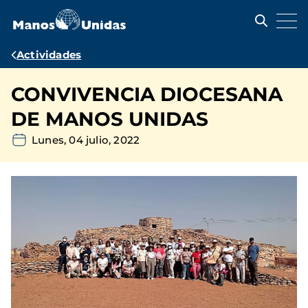
Pasar
al
contenido
principal
Ruta
Actividades
de
CONVIVENCIA DIOCESANA
navegación
DE MANOS UNIDAS
Lunes, 04 julio, 2022