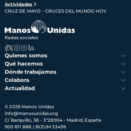
Actividades
de
CRUZ DE MAYO - CRUCES DEL MUNDO HOY.
navegación
Redes sociales
Navegación
Quienes somos
principal
Qué hacemos
Dónde trabajamos
Colabora
Actualidad
Información
© 2026 Manos Unidas
de
info@manosunidas.org
contacto
C/ Barquillo, 38 - 3º28004 - Madrid, España
900 811 888
BIZUM 33439