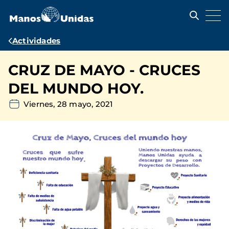
Pasar
al
contenido
principal
Ruta
Actividades
de
CRUZ DE MAYO - CRUCES
navegación
DEL MUNDO HOY.
Viernes, 28 mayo, 2021