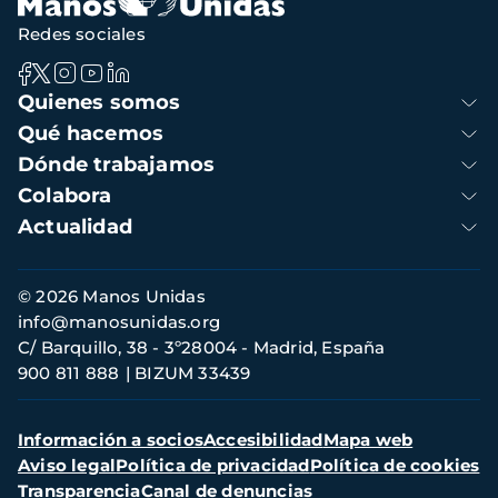
Redes sociales
Navegación
Quienes somos
principal
Qué hacemos
Dónde trabajamos
Colabora
Actualidad
Información
© 2026 Manos Unidas
de
info@manosunidas.org
contacto
C/ Barquillo, 38 - 3º28004 - Madrid, España
900 811 888
BIZUM 33439
Menú
Información a socios
Accesibilidad
Mapa web
secundario
Aviso legal
Política de privacidad
Política de cookies
Transparencia
Canal de denuncias