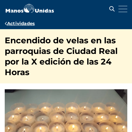
Pasar
al
contenido
principal
Ruta
Actividades
de
Encendido de velas en las
navegación
parroquias de Ciudad Real
por la X edición de las 24
Horas