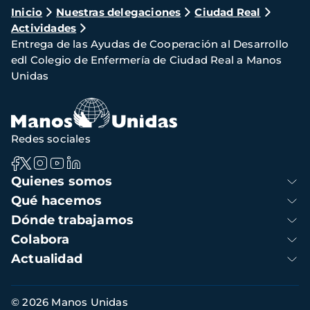
Ruta
Inicio
Nuestras delegaciones
Ciudad Real
Actividades
de
Entrega de las Ayudas de Cooperación al Desarrollo
navegación
edl Colegio de Enfermería de Ciudad Real a Manos
Unidas
Redes sociales
Navegación
Quienes somos
principal
Qué hacemos
Dónde trabajamos
Colabora
Actualidad
Información
© 2026 Manos Unidas