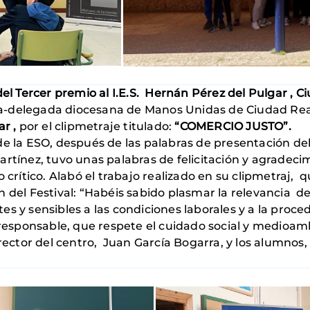
el Tercer premio al I.E.S. Hernán Pérez del Pulgar , C
enta-delegada diocesana de Manos Unidas de Ciudad Re
ar ,
por el clipmetraje titulado:
“COMERCIO JUSTO”.
de la ESO, después de las palabras de presentación de
rtínez, tuvo unas palabras de felicitación y agradeci
o crítico. Alabó el trabajo realizado en su clipmetraj,
n del Festival: “Habéis sabido plasmar la relevancia
s y sensibles a las condiciones laborales y a la proc
sponsable, que respete el cuidado social y medioamb
irector del centro, Juan García Bogarra, y los alumnos,