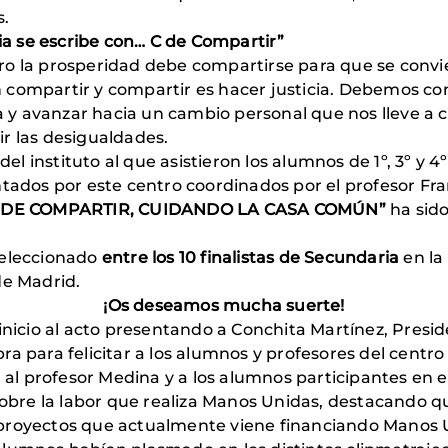
s.
cia se escribe con… C de Compartir”
ro la prosperidad debe compartirse para que se convi
á en compartir y compartir es hacer justicia. Debemos
y avanzar hacia un cambio personal que nos lleve a 
r las desigualdades.
 del instituto al que asistieron los alumnos de 1º, 3º y 
entados por este centro coordinados por el profesor 
DE COMPARTIR, CUIDANDO LA CASA COMÚN”
ha sido
seleccionado
entre los 10 finalistas de Secundaria
en la 
de Madrid.
¡Os deseamos mucha suerte!
 inicio al acto presentando a Conchita Martínez, Pre
a para felicitar a los alumnos y profesores del centro p
l profesor Medina y a los alumnos participantes en 
sobre la labor que realiza Manos Unidas, destacando que
proyectos que actualmente viene financiando Manos U