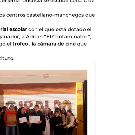
el lema “Justicia se escribe con… C de
 los centros castellano-manchegos que
ial escolar
con el que está dotado el
anador, a Adrián “El Contaminator”,
gó el
trofeo
,
la cámara de cine
que
tituto.