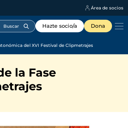
Área de socios
M
d
c
Menú
Hazte socio/a
Dona
d
de
us
destacados
cabecera
tonómica del XVI Festival de Clipmetrajes
de la Fase
etrajes