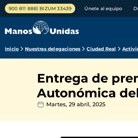
Pasar
Menú
900 811 888
BIZUM 33439
Únete al equipo
D
al
principal
contenido
principal
Ruta
Inicio
Nuestras delegaciones
Ciudad Real
Activi
de
navegación
Entrega de prem
Autonómica del 
Martes, 29 abril, 2025