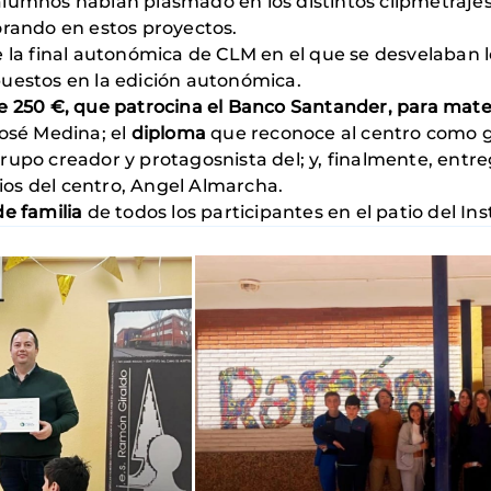
lumnos habían plasmado en los distintos clipmetrajes 
orando en estos proyectos.
de la final autonómica de CLM en el que se desvelaban
puestos en la edición autonómica.
 250 €, que patrocina el Banco Santander, para mater
José Medina; el
diploma
que reconoce al centro como g
rupo creador y protagosnista del; y, finalmente, entre
dios del centro, Angel Almarcha.
de familia
de todos los participantes en el patio del Ins