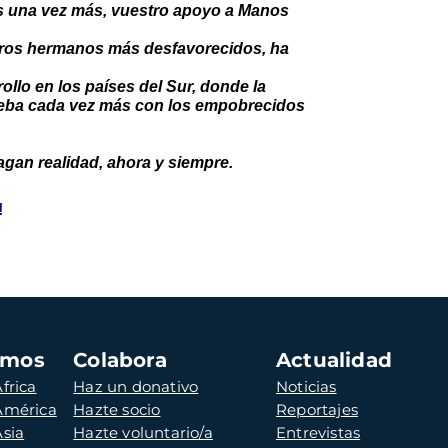
mos una vez más, vuestro apoyo a Manos
estros hermanos más desfavorecidos, ha
llo en los países del Sur, donde la
 ceba cada vez más con los empobrecidos
gan realidad, ahora y siempre.
!
amos
Colabora
Actualidad
frica
Haz un donativo
Noticias
 América
Hazte socio
Reportajes
Asia
Hazte voluntario/a
Entrevistas