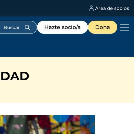
Área de socios
M
d
c
Menú
Hazte socio/a
Dona
d
de
us
destacados
cabecera
IDAD