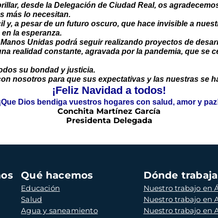
 brillar, desde la Delegación de Ciudad Real, os agradece
s más lo necesitan.
l y, a pesar de un futuro oscuro, que hace invisible a nu
 en la esperanza.
Manos Unidas podrá seguir realizando proyectos de desarro
 una realidad constante, agravada por la pandemia, que se
odos su bondad y justicia.
n nosotros para que sus expectativas y las nuestras se ha
¡Feliz Navidad a todos!
¡Que Dios bendiga vuestros hogares con salud, amor y paz
Conchita Martínez García
Presidenta Delegada
mos
Qué hacemos
Dónde trabaj
Educación
Nuestro trabajo en Á
Salud
Nuestro trabajo en
Agua y saneamiento
Nuestro trabajo en 