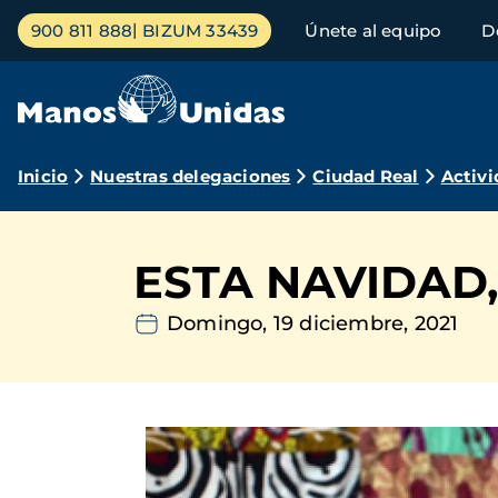
Pasar
Menú
900 811 888
BIZUM 33439
Únete al equipo
D
al
principal
contenido
principal
Ruta
Inicio
Nuestras delegaciones
Ciudad Real
Activi
de
navegación
ESTA NAVIDAD
Domingo, 19 diciembre, 2021