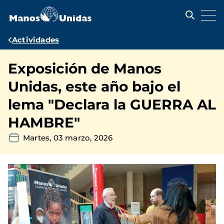
Pasar
al
contenido
principal
Ruta
Actividades
de
Exposición de Manos
navegación
Unidas, este año bajo el
lema "Declara la GUERRA AL
HAMBRE"
Martes, 03 marzo, 2026