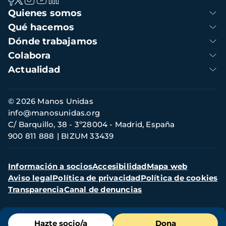
Navegación
Quienes somos
principal
Qué hacemos
Dónde trabajamos
Colabora
Actualidad
Información
© 2026 Manos Unidas
de
info@manosunidas.org
contacto
C/ Barquillo, 38 - 3º28004 - Madrid, España
900 811 888
BIZUM 33439
Menú
Información a socios
Accesibilidad
Mapa web
secundario
Aviso legal
Política de privacidad
Política de cookies
Transparencia
Canal de denuncias
Menú
Hazte socio/a
Dona