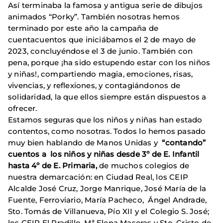
Así terminaba la famosa y antigua serie de dibujos
animados “Porky”. También nosotras hemos
terminado por este año la campaña de
cuentacuentos que iniciábamos el 2 de mayo de
2023, concluyéndose el 3 de junio. También con
pena, porque ¡ha sido estupendo estar con los niños
y niñas!, compartiendo magia, emociones, risas,
vivencias, y reflexiones, y contagiándonos de
solidaridad, la que ellos siempre están dispuestos a
ofrecer.
Estamos seguras que los niños y niñas han estado
contentos, como nosotras. Todos lo hemos pasado
muy bien hablando de Manos Unidas y
“contando”
cuentos a los niños y niñas desde 3º de E. Infantil
hasta 4º de E. Primaria,
de muchos colegios de
nuestra demarcación: en Ciudad Real, los CEIP
Alcalde José Cruz, Jorge Manrique, José María de la
Fuente, Ferroviario, María Pacheco, Ángel Andrade,
Sto. Tomás de Villanueva, Pío XII y el Colegio S. José;
los CEIP El Pradillo, Mª Elena Maseras y Sto. Cristo de