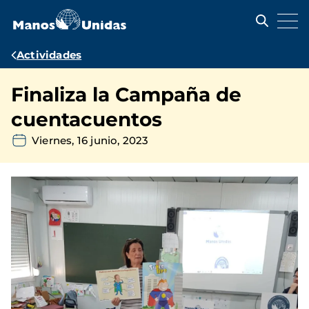
Pasar
al
contenido
principal
Ruta
Actividades
de
Finaliza la Campaña de
navegación
cuentacuentos
Viernes, 16 junio, 2023