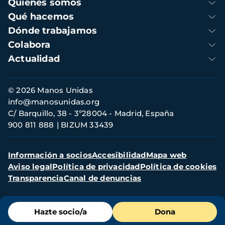
Navegación
Quienes somos
principal
Qué hacemos
Dónde trabajamos
Colabora
Actualidad
Información
© 2026 Manos Unidas
de
info@manosunidas.org
contacto
C/ Barquillo, 38 - 3º28004 - Madrid, España
900 811 888
BIZUM 33439
Menú
Información a socios
Accesibilidad
Mapa web
secundario
Aviso legal
Política de privacidad
Política de cookies
Transparencia
Canal de denuncias
Menú
Hazte socio/a
Dona
de