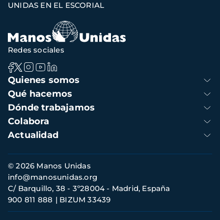
UNIDAS EN EL ESCORIAL
Redes sociales
Navegación
Quienes somos
principal
Qué hacemos
Dónde trabajamos
Colabora
Actualidad
Información
© 2026 Manos Unidas
de
info@manosunidas.org
contacto
C/ Barquillo, 38 - 3º28004 - Madrid, España
900 811 888
BIZUM 33439