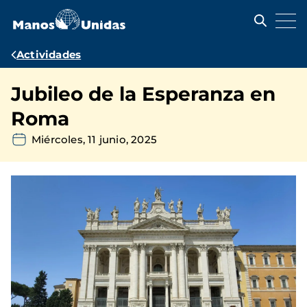
Pasar
al
contenido
principal
Ruta
Actividades
de
Jubileo de la Esperanza en
navegación
Roma
Miércoles, 11 junio, 2025