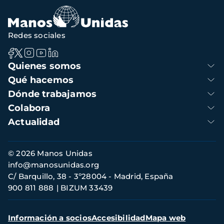
navegación
Redes sociales
Navegación
Quienes somos
principal
Qué hacemos
Dónde trabajamos
Colabora
Actualidad
Información
© 2026 Manos Unidas
de
info@manosunidas.org
contacto
C/ Barquillo, 38 - 3º28004 - Madrid, España
900 811 888
BIZUM 33439
Menú
Información a socios
Accesibilidad
Mapa web