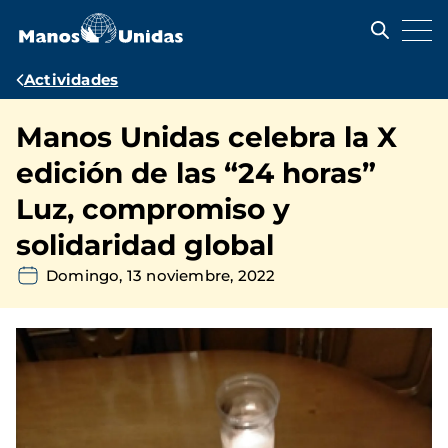
Pasar
al
contenido
principal
Ruta
Actividades
de
Manos Unidas celebra la X
navegación
edición de las “24 horas”
Luz, compromiso y
solidaridad global
Domingo, 13 noviembre, 2022