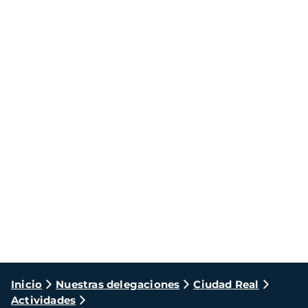
Ruta
Inicio
Nuestras delegaciones
Ciudad Real
Actividades
de