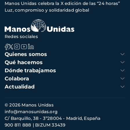
Manos Unidas celebra la X edición de las “24 horas”
navegación
Luz, compromiso y solidaridad global
Redes sociales
Navegación
Quienes somos
principal
Qué hacemos
Dónde trabajamos
Colabora
Actualidad
Información
© 2026 Manos Unidas
de
info@manosunidas.org
contacto
C/ Barquillo, 38 - 3º28004 - Madrid, España
900 811 888
BIZUM 33439