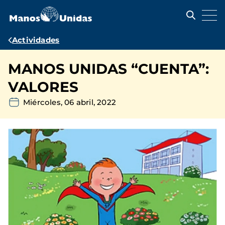
Pasar
al
contenido
principal
Ruta
Actividades
de
MANOS UNIDAS “CUENTA”:
navegación
VALORES
Miércoles, 06 abril, 2022