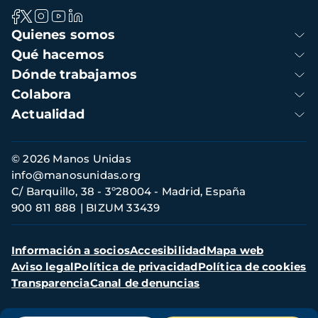
Navegación
Quienes somos
principal
Qué hacemos
Dónde trabajamos
Colabora
Actualidad
Información
© 2026 Manos Unidas
de
info@manosunidas.org
contacto
C/ Barquillo, 38 - 3º28004 - Madrid, España
900 811 888
BIZUM 33439
Menú
Información a socios
Accesibilidad
Mapa web
secundario
Aviso legal
Política de privacidad
Política de cookies
Transparencia
Canal de denuncias