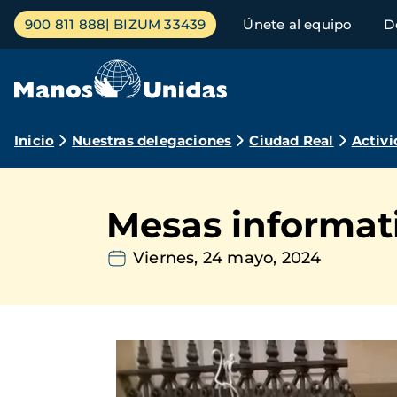
Pasar
Menú
900 811 888
BIZUM 33439
Únete al equipo
D
al
principal
contenido
principal
Ruta
Inicio
Nuestras delegaciones
Ciudad Real
Activi
de
navegación
Mesas informati
Viernes, 24 mayo, 2024