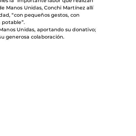
oles la “importante labor que realizan
de Manos Unidas, Conchi Martínez allí
lidad, “con pequeños gestos, con
 potable”.
 Manos Unidas, aportando su donativo;
 su generosa colaboración.