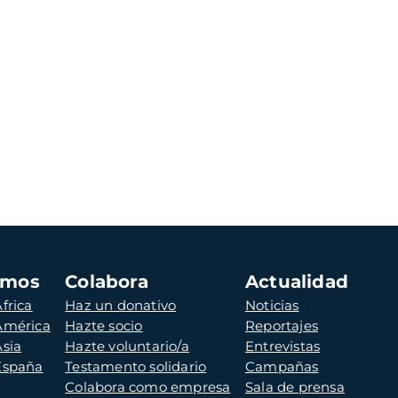
amos
Colabora
Actualidad
frica
Haz un donativo
Noticias
 América
Hazte socio
Reportajes
Asia
Hazte voluntario/a
Entrevistas
 España
Testamento solidario
Campañas
Colabora como empresa
Sala de prensa