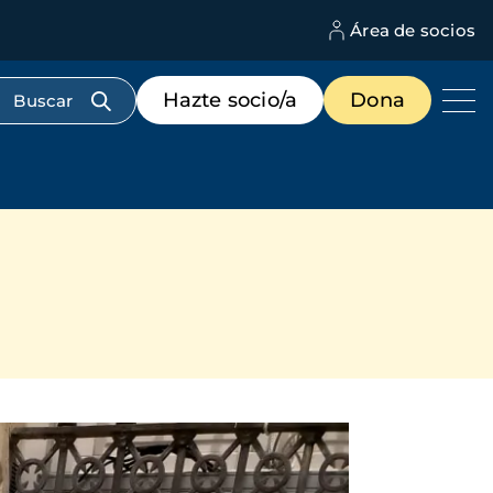
Área de socios
M
d
c
Menú
Hazte socio/a
Dona
d
de
us
destacados
cabecera