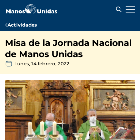
Pasar
al
contenido
principal
Ruta
Actividades
de
Misa de la Jornada Nacional
navegación
de Manos Unidas
Lunes, 14 febrero, 2022