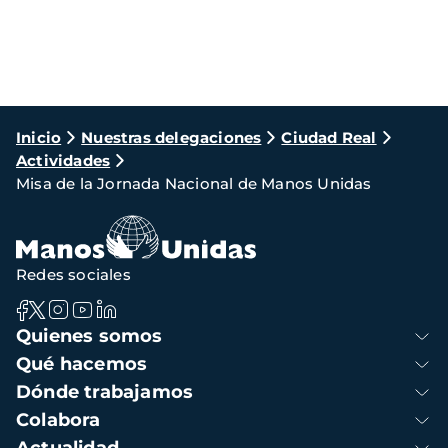
Ruta
Inicio
Nuestras delegaciones
Ciudad Real
Actividades
de
Misa de la Jornada Nacional de Manos Unidas
navegación
Redes sociales
Navegación
Quienes somos
principal
Qué hacemos
Dónde trabajamos
Colabora