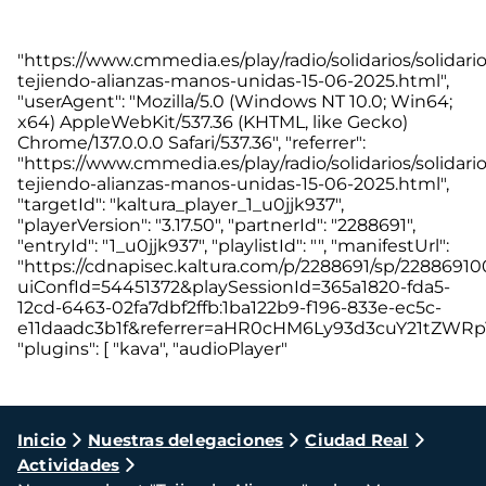
"https://www.cmmedia.es/play/radio/solidarios/solidario
tejiendo-alianzas-manos-unidas-15-06-2025.html",
"userAgent": "Mozilla/5.0 (Windows NT 10.0; Win64;
x64) AppleWebKit/537.36 (KHTML, like Gecko)
Chrome/137.0.0.0 Safari/537.36", "referrer":
"https://www.cmmedia.es/play/radio/solidarios/solidario
tejiendo-alianzas-manos-unidas-15-06-2025.html",
"targetId": "kaltura_player_1_u0jjk937",
"playerVersion": "3.17.50", "partnerId": "2288691",
"entryId": "1_u0jjk937", "playlistId": "", "manifestUrl":
"https://cdnapisec.kaltura.com/p/2288691/sp/228869100
uiConfId=54451372&playSessionId=365a1820-fda5-
12cd-6463-02fa7dbf2ffb:1ba122b9-f196-833e-ec5c-
e11daadc3b1f&referrer=aHR0cHM6Ly93d3cuY21tZWR
"plugins": [ "kava", "audioPlayer"
Ruta
Inicio
Nuestras delegaciones
Ciudad Real
Actividades
de