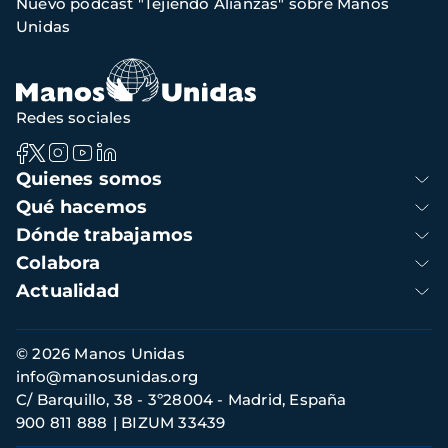
Nuevo podcast "Tejiendo Alianzas" sobre Manos
navegación
Unidas
Redes sociales
Navegación
Quienes somos
principal
Qué hacemos
Dónde trabajamos
Colabora
Actualidad
Información
© 2026 Manos Unidas
de
info@manosunidas.org
contacto
C/ Barquillo, 38 - 3º28004 - Madrid, España
900 811 888
BIZUM 33439