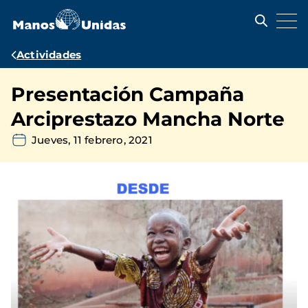
Pasar
al
contenido
principal
Ruta
Actividades
de
Presentación Campaña
navegación
Arciprestazo Mancha Norte
Jueves, 11 febrero, 2021