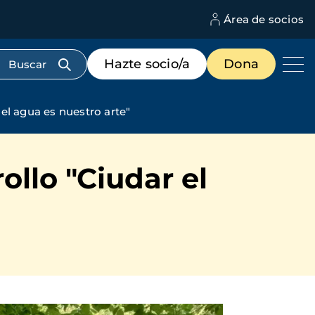
Área de socios
M
d
c
Menú
Hazte socio/a
Dona
d
de
us
destacados
cabecera
el agua es nuestro arte"
ollo "Ciudar el