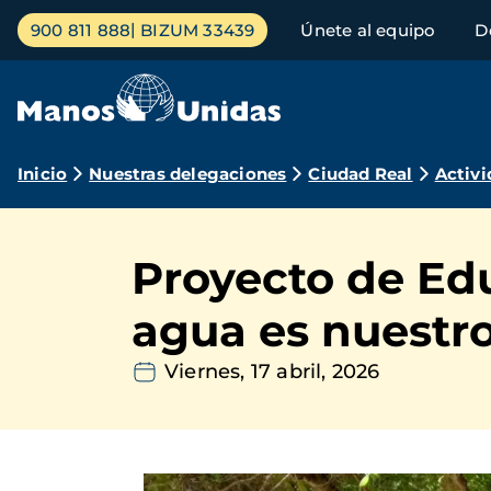
Pasar
Menú
900 811 888
BIZUM 33439
Únete al equipo
D
al
principal
contenido
principal
Ruta
Inicio
Nuestras delegaciones
Ciudad Real
Activi
de
navegación
Proyecto de Edu
agua es nuestro
Viernes, 17 abril, 2026