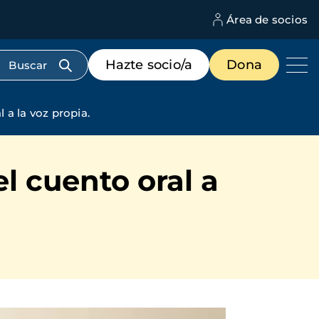
Área de socios
M
d
c
Menú
Hazte socio/a
Dona
d
de
us
destacados
cabecera
 a la voz propia.
l cuento oral a