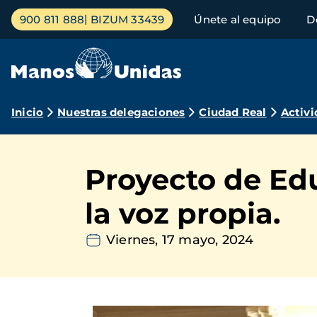
Pasar
Menú
900 811 888
BIZUM 33439
Únete al equipo
D
al
principal
contenido
principal
Ruta
Inicio
Nuestras delegaciones
Ciudad Real
Activi
de
navegación
Proyecto de Edu
la voz propia.
Viernes, 17 mayo, 2024