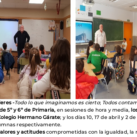
leres -
Todo lo que imaginamos es cierto
;
Todos contam
de 5º y 6º
de Primaria,
en sesiones de hora y media,
lo
Colegio Hermano Gárate
; y los días 10, 17 de abril y 2
lumnas respectivamente.
alores y actitudes
comprometidas con la igualdad, la no