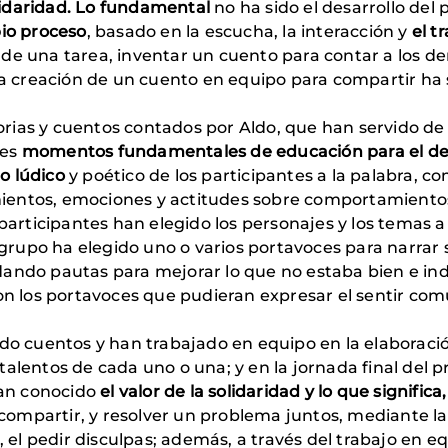
olidaridad. Lo fundamental
no ha sido el desarrollo del p
pio proceso
, basado en la escucha, la interacción y
el t
de una tarea, inventar un cuento para contar a los de
 la creación de un cuento en equipo para compartir ha 
ias y cuentos contados por Aldo, que han servido de i
res
momentos fundamentales de educación para el desar
o lúdico
y poético de los participantes a la palabra, 
ientos, emociones y actitudes sobre comportamientos 
 participantes han elegido los personajes y los temas a
 grupo ha elegido uno o varios portavoces para narrar su
ando pautas para mejorar lo que no estaba bien e indi
ron los portavoces que pudieran expresar el sentir com
ado cuentos y han trabajado en equipo en la elaboració
alentos de cada uno o una; y en la jornada final del 
an conocido
el valor de la solidaridad y lo que signific
e compartir, y resolver un problema juntos, mediante la
d, el pedir disculpas; además, a través del trabajo en e