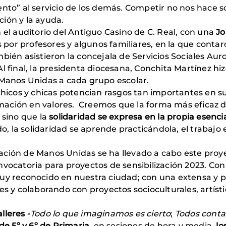
nto” al servicio de los demás. Competir no nos hace so
ión y la ayuda.
n el auditorio del Antiguo Casino de C. Real, con una
Jo
or profesores y algunos familiares, en la que contar
ién asistieron la concejala de Servicios Sociales Auror
Al final, la presidenta diocesana, Conchita Martínez h
 Manos Unidas a cada grupo escolar.
 chicos y chicas potencian rasgos tan importantes en 
formación en valores. Creemos que la forma más eficaz 
 sino que la
solidaridad se expresa en la propia esenc
do, la solidaridad se aprende practicándola, el trabaj
ación de Manos Unidas se ha llevado a cabo este proy
vocatoria para proyectos de sensibilización 2023. Con
y reconocido en nuestra ciudad; con una extensa y pr
es y colaborando con proyectos socioculturales, artís
alleres -
Todo lo que imaginamos es cierto
;
Todos conta
de 5º y 6º
de Primaria,
en sesiones de hora y media,
lo