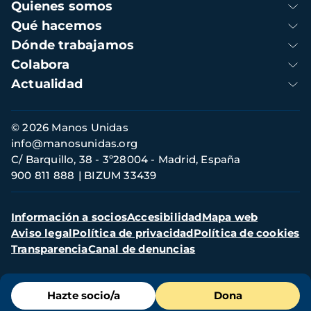
Navegación
Quienes somos
principal
Qué hacemos
Dónde trabajamos
Colabora
Actualidad
Información
© 2026 Manos Unidas
de
info@manosunidas.org
contacto
C/ Barquillo, 38 - 3º28004 - Madrid, España
900 811 888
BIZUM 33439
Menú
Información a socios
Accesibilidad
Mapa web
secundario
Aviso legal
Política de privacidad
Política de cookies
Transparencia
Canal de denuncias
Menú
Hazte socio/a
Dona
de