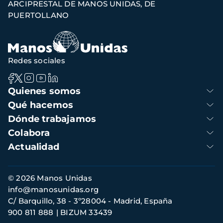
ARCIPRESTAL DE MANOS UNIDAS, DE
PUERTOLLANO
Redes sociales
Navegación
Quienes somos
principal
Qué hacemos
Dónde trabajamos
Colabora
Actualidad
Información
© 2026 Manos Unidas
de
info@manosunidas.org
contacto
C/ Barquillo, 38 - 3º28004 - Madrid, España
900 811 888
BIZUM 33439