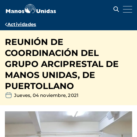
Pasar
al
contenido
principal
Ruta
Actividades
de
REUNIÓN DE
navegación
COORDINACIÓN DEL
GRUPO ARCIPRESTAL DE
MANOS UNIDAS, DE
PUERTOLLANO
Jueves, 04 noviembre, 2021