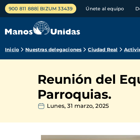
Pasar
Menú
900 811 888
BIZUM 33439
Únete al equipo
D
al
principal
contenido
principal
Ruta
Inicio
Nuestras delegaciones
Ciudad Real
Activi
de
navegación
Reunión del Eq
Parroquias.
Lunes, 31 marzo, 2025