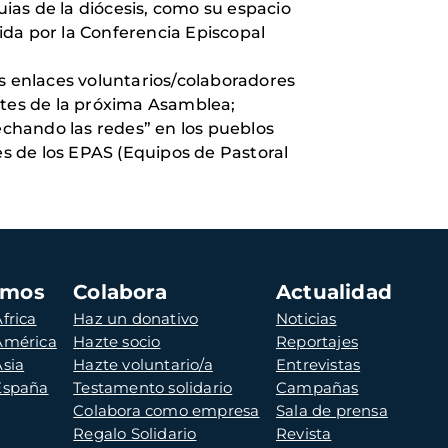
uias de la diócesis, como su espacio
cida por la Conferencia Episcopal
s enlaces voluntarios/colaboradores
ntes de la próxima Asamblea;
echando las redes” en los pueblos
s de los EPAS (Equipos de Pastoral
amos
Colabora
Actualidad
frica
Haz un donativo
Noticias
 América
Hazte socio
Reportajes
Asia
Hazte voluntario/a
Entrevistas
 España
Testamento solidario
Campañas
Colabora como empresa
Sala de prensa
Regalo Solidario
Revista