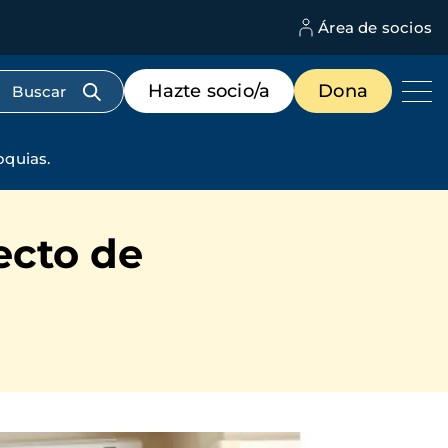
Área de socios
M
d
c
Menú
Hazte socio/a
Dona
d
de
us
destacados
cabecera
oquias.
ecto de