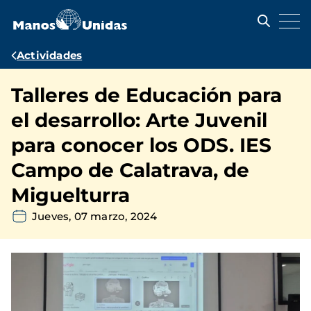
Pasar
al
contenido
principal
Ruta
Actividades
de
Talleres de Educación para
navegación
el desarrollo: Arte Juvenil
para conocer los ODS. IES
Campo de Calatrava, de
Miguelturra
Jueves, 07 marzo, 2024