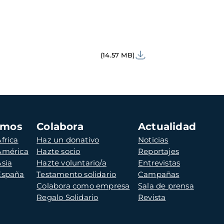
(14.57 MB)
amos
Colabora
Actualidad
frica
Haz un donativo
Noticias
 América
Hazte socio
Reportajes
Asia
Hazte voluntario/a
Entrevistas
 España
Testamento solidario
Campañas
Colabora como empresa
Sala de prensa
Regalo Solidario
Revista