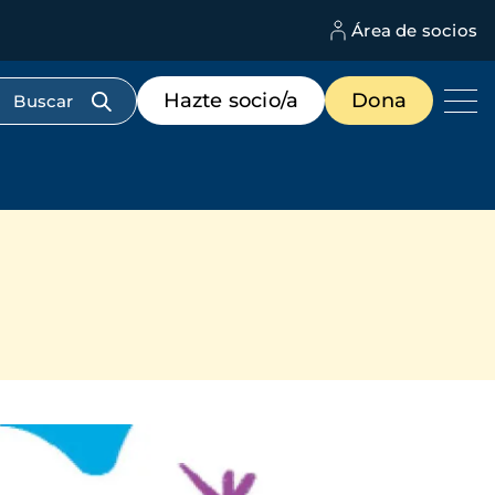
Área de socios
M
d
c
Menú
Hazte socio/a
Dona
d
de
us
destacados
cabecera