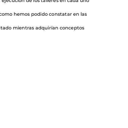
 ejecución de los talleres en cada uno
 como hemos podido constatar en las
frutado mientras adquirían conceptos