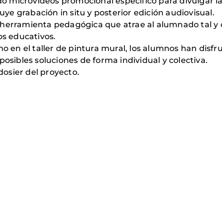
ado microvideos promocional específico para divulgar la
luye grabación in situ y posterior edición audiovisual.
 herramienta pedagógica que atrae al alumnado tal y
os educativos.
omo en el taller de pintura mural, los alumnos han dis
posibles soluciones de forma individual y colectiva.
osier del proyecto.