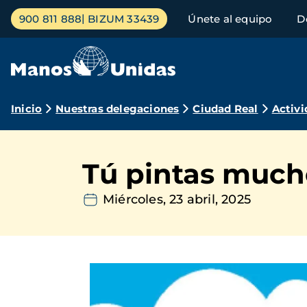
Pasar
Menú
900 811 888
BIZUM 33439
Únete al equipo
D
al
principal
contenido
principal
Ruta
Inicio
Nuestras delegaciones
Ciudad Real
Activi
de
navegación
Tú pintas much
Miércoles, 23 abril, 2025