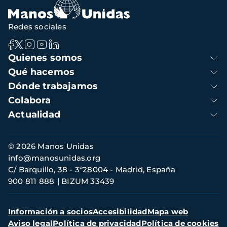
Redes sociales
Navegación
Quienes somos
principal
Qué hacemos
Dónde trabajamos
Colabora
Actualidad
Información
© 2026 Manos Unidas
de
info@manosunidas.org
contacto
C/ Barquillo, 38 - 3º28004 - Madrid, España
900 811 888
BIZUM 33439
Menú
Información a socios
Accesibilidad
Mapa web
secundario
Aviso legal
Política de privacidad
Política de cookies