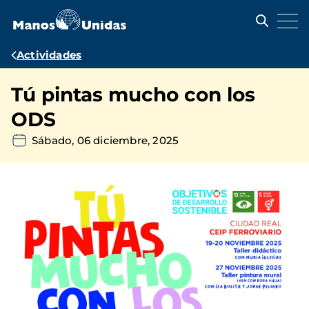
Pasar
al
contenido
principal
Ruta
Actividades
de
Tú pintas mucho con los
navegación
ODS
Sábado, 06 diciembre, 2025