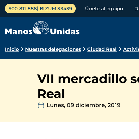
Pasar
Menú
900 811 888
BIZUM 33439
Únete al equipo
D
al
principal
contenido
principal
Ruta
Inicio
Nuestras delegaciones
Ciudad Real
Activi
de
navegación
VII mercadillo 
Real
Lunes, 09 diciembre, 2019