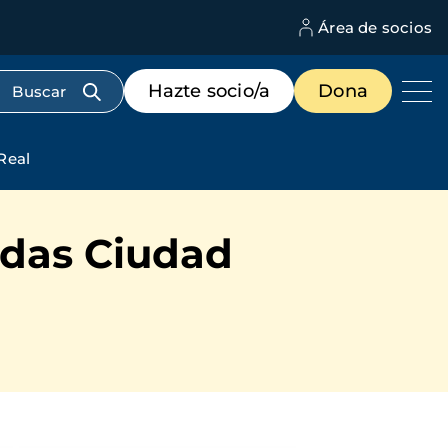
Área de socios
M
d
c
Menú
Hazte socio/a
Dona
d
de
us
destacados
cabecera
Real
idas Ciudad