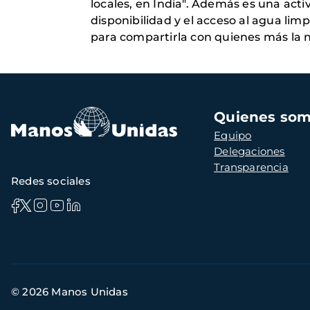
locales, en India". Además es una acti
disponibilidad y el acceso al agua lim
para compartirla con quienes más la 
Navegación
Quienes so
principal
Equipo
Delegaciones
Transparencia
Redes sociales
Información
© 2026 Manos Unidas
de
contacto