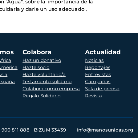
ón "Agua", sobre la importancia de la
cuidarla y darle un uso adecuado ,
amos
Colabora
Actualidad
frica
Haz un donativo
Noticias
 América
Hazte socio
Reportajes
Asia
Hazte voluntario/a
Entrevistas
 España
Testamento solidario
Campañas
Colabora como empresa
Sala de prensa
Regalo Solidario
Revista
900 811 888
BIZUM 33439
info@manosunidas.org