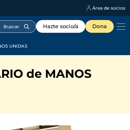
Área de socios
M
d
c
Menú
Hazte socio/a
Dona
d
de
us
destacados
cabecera
NOS UNIDAS
ARIO de MANOS