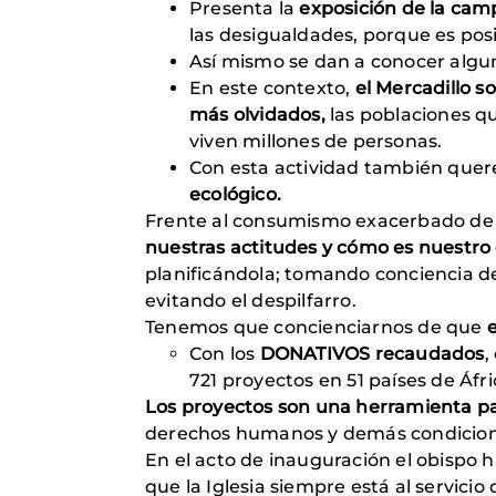
Presenta la
exposición de la ca
las desigualdades, porque es posi
Así mismo se dan a conocer algun
En este contexto,
el Mercadillo s
más olvidados,
las poblaciones q
viven millones de personas.
Con esta actividad también qu
ecológico.
Frente al consumismo exacerbado de 
nuestras actitudes y cómo es nuestr
planificándola; tomando conciencia de
evitando el despilfarro.
Tenemos que concienciarnos de que
Con los
DONATIVOS recaudados
,
721 proyectos en 51 países de Áfri
Los proyectos son una herramienta par
derechos humanos y demás condiciones 
En el acto de inauguración el obispo 
que la Iglesia siempre está al servici