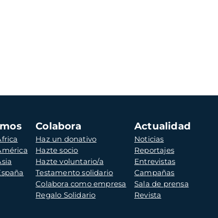
amos
Colabora
Actualidad
frica
Haz un donativo
Noticias
 América
Hazte socio
Reportajes
Asia
Hazte voluntario/a
Entrevistas
 España
Testamento solidario
Campañas
Colabora como empresa
Sala de prensa
Regalo Solidario
Revista