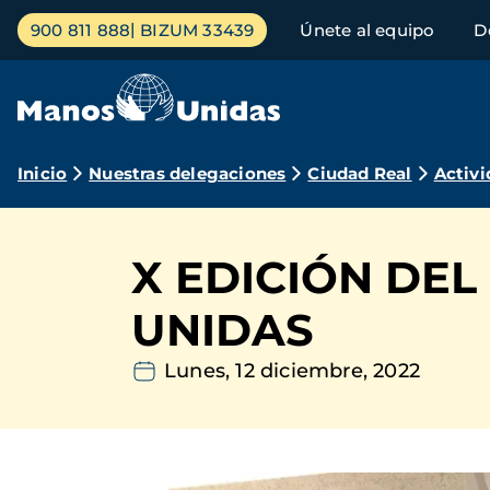
Pasar
Menú
900 811 888
BIZUM 33439
Únete al equipo
D
al
principal
contenido
principal
Ruta
Inicio
Nuestras delegaciones
Ciudad Real
Activi
de
navegación
X EDICIÓN DE
UNIDAS
Lunes, 12 diciembre, 2022