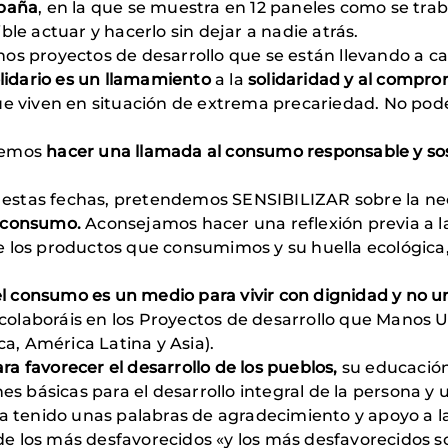
mpaña
, en la que se muestra en 12 paneles como se tr
ble actuar y hacerlo sin dejar a nadie atrás.
os proyectos de desarrollo que se están llevando a ca
olidario es un llamamiento
a la
solidaridad y al compro
ue viven en situación de extrema precariedad. No pod
eremos
hacer una llamada al consumo responsable y sosten
estas fechas, pretendemos SENSIBILIZAR sobre la n
o consumo.
Aconsejamos hacer una reflexión previa a 
 los productos que consumimos y su huella ecológica,
el consumo es un medio para vivir con dignidad y no un
 colaboráis en los Proyectos de desarrollo que Manos 
ca, América Latina y Asia).
a favorecer el desarrollo de los pueblos,
su educación,
básicas para el desarrollo integral de la persona y u
ha tenido unas palabras de agradecimiento y apoyo a 
o de los más desfavorecidos «y los más desfavorecidos s