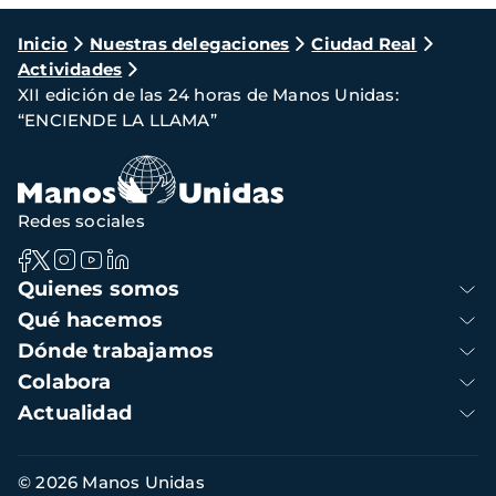
Ruta
Inicio
Nuestras delegaciones
Ciudad Real
Actividades
de
XII edición de las 24 horas de Manos Unidas:
navegación
“ENCIENDE LA LLAMA”
Redes sociales
Navegación
Quienes somos
principal
Qué hacemos
Dónde trabajamos
Colabora
Actualidad
Información
© 2026 Manos Unidas