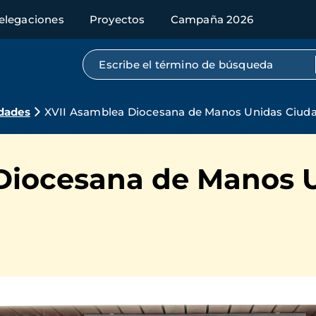
elegaciones
Proyectos
Campaña 2026
Búsqueda por texto completo
dades
XVII Asamblea Diocesana de Manos Unidas Ciuda
Diocesana de Manos 