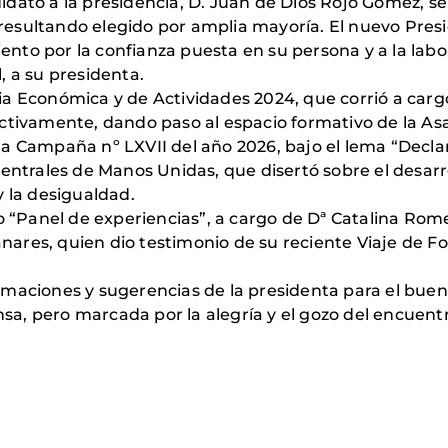
dato a la presidencia, D. Juan de Dios Rojo Gómez, se 
sultando elegido por amplia mayoría. El nuevo Preside
nto por la confianza puesta en su persona y a la la
, a su presidenta.
a Económica y de Actividades 2024, que corrió a carg
ctivamente, dando paso al espacio formativo de la As
a Campaña nº LXVII del año 2026, bajo el lema “Declar
Centrales de Manos Unidas, que disertó sobre el desarr
y la desigualdad.
io “Panel de experiencias”, a cargo de Dª Catalina R
ares, quien dio testimonio de su reciente Viaje de F
maciones y sugerencias de la presidenta para el buen 
, pero marcada por la alegría y el gozo del encuentro