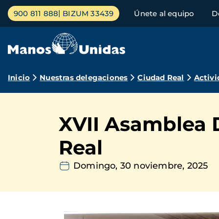
Pasar
Menú
900 811 888
BIZUM 33439
Únete al equipo
D
al
principal
contenido
principal
Ruta
Inicio
Nuestras delegaciones
Ciudad Real
Activi
de
navegación
XVII Asamblea 
Real
Domingo, 30 noviembre, 2025