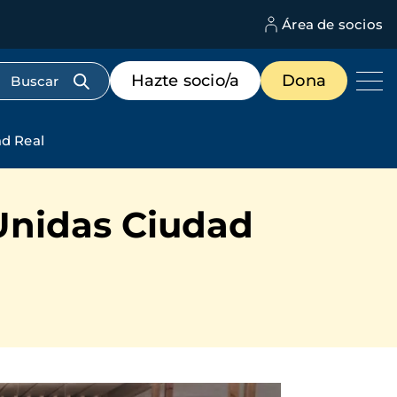
Área de socios
M
d
c
Menú
Hazte socio/a
Dona
d
de
us
destacados
cabecera
d Real
Unidas Ciudad