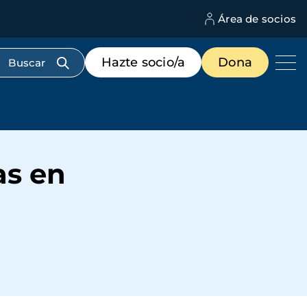
Área de socios
M
d
c
Menú
Hazte socio/a
Dona
d
de
us
destacados
cabecera
as en