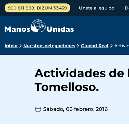
Pasar
Menú
900 811 888
BIZUM 33439
Únete al equipo
D
al
principal
contenido
principal
Ruta
Inicio
Nuestras delegaciones
Ciudad Real
Activi
de
navegación
Actividades de 
Tomelloso.
Sábado, 06 febrero, 2016