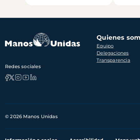
Navegación
Quienes so
principal
Equipo
Delegaciones
Transparencia
Redes sociales
Información
© 2026 Manos Unidas
de
contacto
Menú