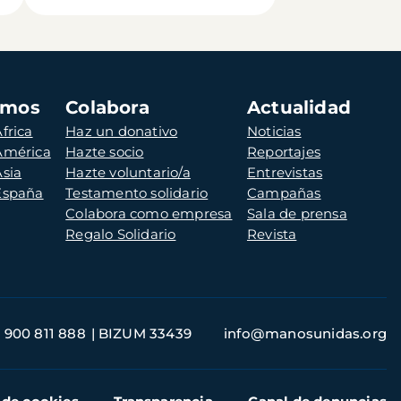
amos
Colabora
Actualidad
frica
Haz un donativo
Noticias
 América
Hazte socio
Reportajes
Asia
Hazte voluntario/a
Entrevistas
 España
Testamento solidario
Campañas
Colabora como empresa
Sala de prensa
Regalo Solidario
Revista
900 811 888
BIZUM 33439
info@manosunidas.org