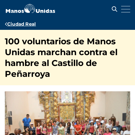
Pasar
al
contenido
principal
Ruta
Ciudad Real
de
100 voluntarios de Manos
navegación
Unidas marchan contra el
hambre al Castillo de
Peñarroya