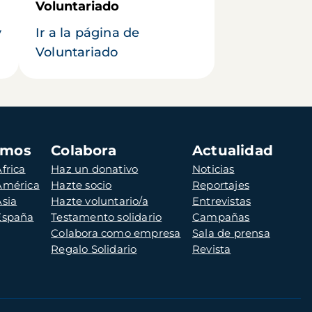
Voluntariado
y
Ir a la página de
Voluntariado
amos
Colabora
Actualidad
frica
Haz un donativo
Noticias
 América
Hazte socio
Reportajes
Asia
Hazte voluntario/a
Entrevistas
 España
Testamento solidario
Campañas
Colabora como empresa
Sala de prensa
Regalo Solidario
Revista