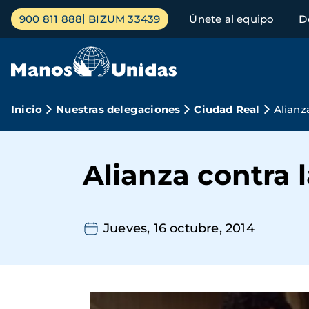
Pasar
Menú
900 811 888
BIZUM 33439
Únete al equipo
D
al
principal
contenido
principal
Ruta
Inicio
Nuestras delegaciones
Ciudad Real
Alianz
de
navegación
Alianza contra 
Jueves, 16 octubre, 2014