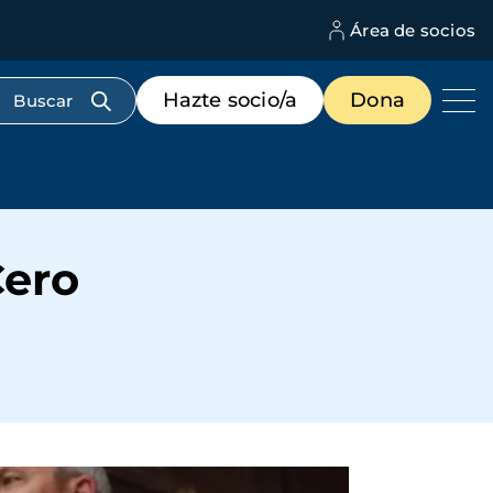
Área de socios
M
d
c
Menú
Hazte socio/a
Dona
d
de
us
destacados
cabecera
Cero