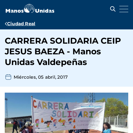
Pasar
al
contenido
principal
Ruta
Ciudad Real
de
CARRERA SOLIDARIA CEIP
navegación
JESUS BAEZA - Manos
Unidas Valdepeñas
Miércoles, 05 abril, 2017