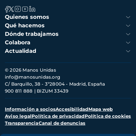
Navegación
Quienes somos
principal
Qué hacemos
Dónde trabajamos
Colabora
Actualidad
Información
© 2026 Manos Unidas
de
info@manosunidas.org
contacto
C/ Barquillo, 38 - 3º28004 - Madrid, España
900 811 888
BIZUM 33439
Menú
Información a socios
Accesibilidad
Mapa web
secundario
Aviso legal
Política de privacidad
Política de cookies
Transparencia
Canal de denuncias