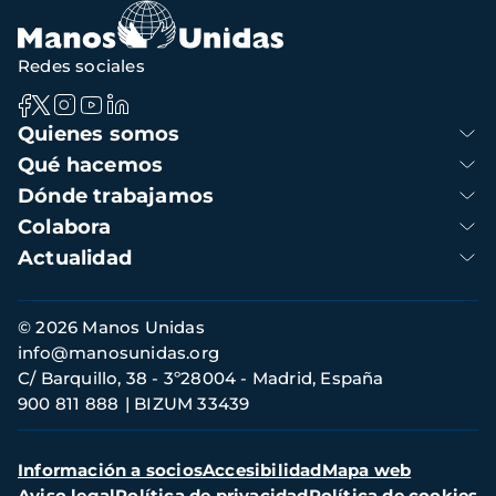
navegación
Redes sociales
Navegación
Quienes somos
principal
Qué hacemos
Dónde trabajamos
Colabora
Actualidad
Información
© 2026 Manos Unidas
de
info@manosunidas.org
contacto
C/ Barquillo, 38 - 3º28004 - Madrid, España
900 811 888
BIZUM 33439
Menú
Información a socios
Accesibilidad
Mapa web
secundario
Aviso legal
Política de privacidad
Política de cookies