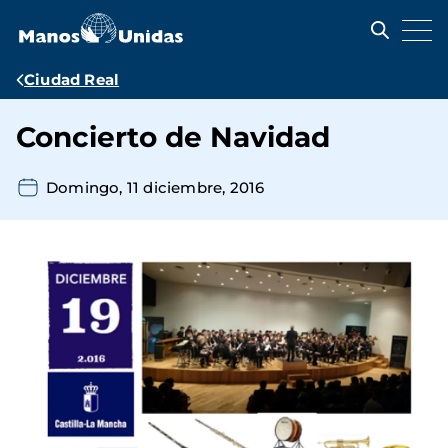
Pasar
al
contenido
principal
Ruta
Ciudad Real
de
Concierto de Navidad
navegación
Domingo, 11 diciembre, 2016