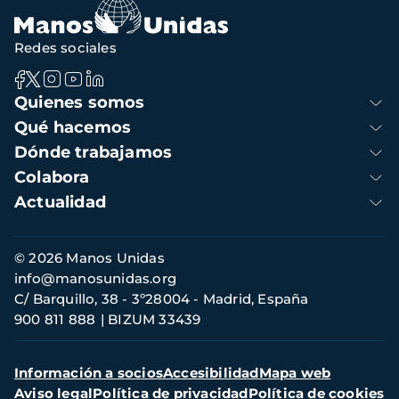
Redes sociales
Navegación
Quienes somos
principal
Qué hacemos
Dónde trabajamos
Colabora
Actualidad
Información
© 2026 Manos Unidas
de
info@manosunidas.org
contacto
C/ Barquillo, 38 - 3º28004 - Madrid, España
900 811 888
BIZUM 33439
Menú
Información a socios
Accesibilidad
Mapa web
secundario
Aviso legal
Política de privacidad
Política de cookies