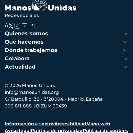
Redes sociales
Navegación
Quienes somos
principal
Qué hacemos
Dónde trabajamos
Colabora
Actualidad
Información
© 2026 Manos Unidas
de
info@manosunidas.org
contacto
C/ Barquillo, 38 - 3º28004 - Madrid, España
900 811 888
BIZUM 33439
Menú
Información a socios
Accesibilidad
Mapa web
secundario
Aviso legal
Política de privacidad
Política de cookies