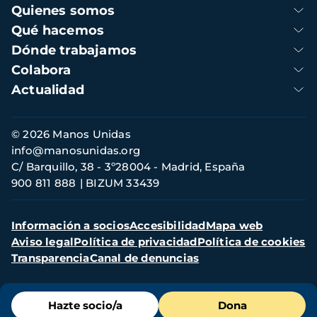
Navegación
Quienes somos
principal
Qué hacemos
Dónde trabajamos
Colabora
Actualidad
Información
© 2026 Manos Unidas
de
info@manosunidas.org
contacto
C/ Barquillo, 38 - 3º28004 - Madrid, España
900 811 888
BIZUM 33439
Menú
Información a socios
Accesibilidad
Mapa web
secundario
Aviso legal
Política de privacidad
Política de cookies
Transparencia
Canal de denuncias
Menú
Hazte socio/a
Dona
de