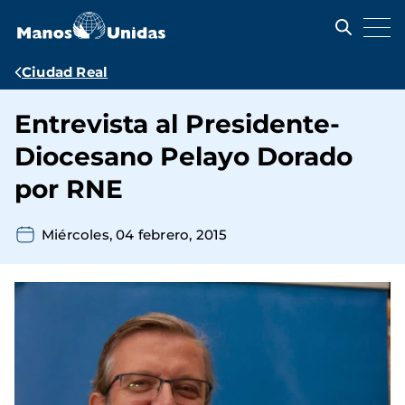
Pasar
al
contenido
principal
Ruta
Ciudad Real
de
Entrevista al Presidente-
navegación
Diocesano Pelayo Dorado
por RNE
Miércoles, 04 febrero, 2015