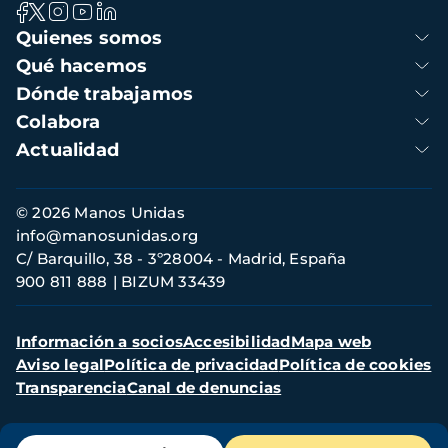
Navegación
Quienes somos
principal
Qué hacemos
Dónde trabajamos
Colabora
Actualidad
Información
© 2026 Manos Unidas
de
info@manosunidas.org
contacto
C/ Barquillo, 38 - 3º28004 - Madrid, España
900 811 888
BIZUM 33439
Menú
Información a socios
Accesibilidad
Mapa web
secundario
Aviso legal
Política de privacidad
Política de cookies
Transparencia
Canal de denuncias
Menú