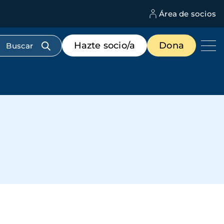
Área de socios
M
d
c
Menú
Hazte socio/a
Dona
d
de
us
destacados
cabecera