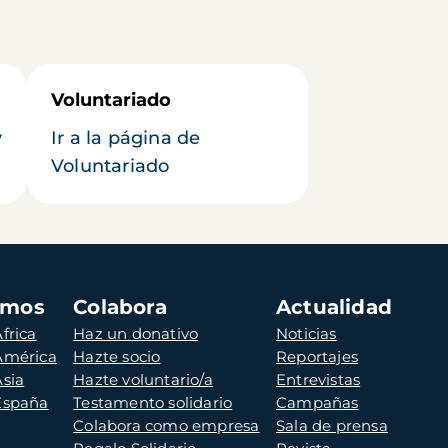
Voluntariado
y
Ir a la página de
Voluntariado
amos
Colabora
Actualidad
frica
Haz un donativo
Noticias
 América
Hazte socio
Reportajes
Asia
Hazte voluntario/a
Entrevistas
 España
Testamento solidario
Campañas
Colabora como empresa
Sala de prensa