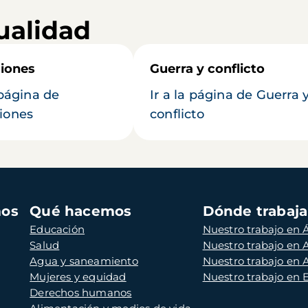
ualidad
iones
Guerra y conflicto
 página de
Ir a la página de Guerra 
iones
conflicto
mos
Qué hacemos
Dónde trabaj
Educación
Nuestro trabajo en Á
Salud
Nuestro trabajo en
Agua y saneamiento
Nuestro trabajo en 
Mujeres y equidad
Nuestro trabajo en
Derechos humanos