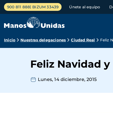
Pasar
Menú
900 811 888
BIZUM 33439
Únete al equipo
D
al
principal
contenido
principal
Ruta
Inicio
Nuestras delegaciones
Ciudad Real
Feliz 
de
navegación
Feliz Navidad y
Lunes, 14 diciembre, 2015