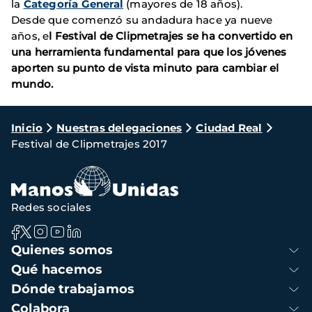
la
Categoría General
(mayores de 18 años).
Desde que comenzó su andadura hace ya nueve
años, e
l Festival de Clipmetrajes se ha convertido en
una herramienta fundamental para que los jóvenes
aporten su punto de vista minuto para cambiar el
mundo.
Ruta
Inicio
Nuestras delegaciones
Ciudad Real
Festival de Clipmetrajes 2017
de
navegación
Redes sociales
Navegación
Quienes somos
principal
Qué hacemos
Dónde trabajamos
Colabora