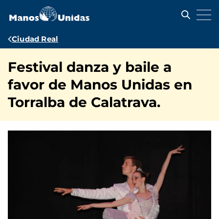
Pasar
al
contenido
principal
Ruta
Ciudad Real
de
Festival danza y baile a
navegación
favor de Manos Unidas en
Torralba de Calatrava.