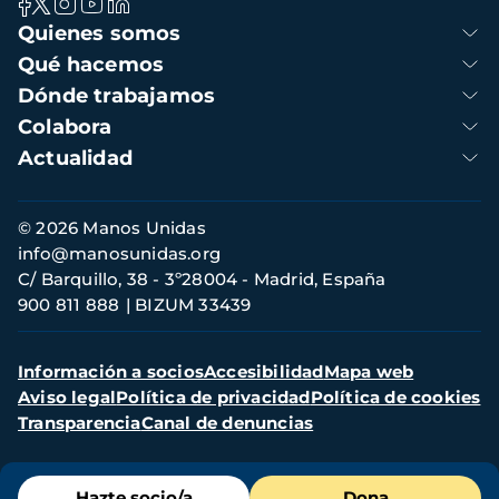
Navegación
Quienes somos
principal
Qué hacemos
Dónde trabajamos
Colabora
Actualidad
Información
© 2026 Manos Unidas
de
info@manosunidas.org
contacto
C/ Barquillo, 38 - 3º28004 - Madrid, España
900 811 888
BIZUM 33439
Menú
Información a socios
Accesibilidad
Mapa web
secundario
Aviso legal
Política de privacidad
Política de cookies
Transparencia
Canal de denuncias
Menú
Hazte socio/a
Dona