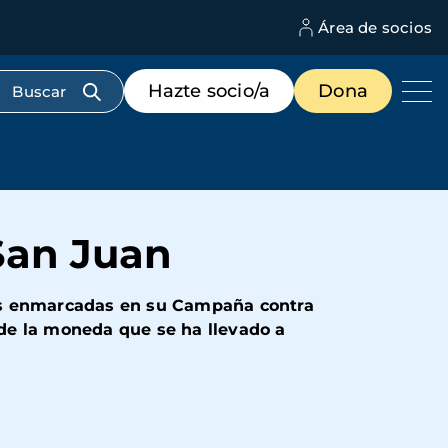
Área de socios
M
d
c
Menú
Hazte socio/a
Dona
d
de
us
destacados
cabecera
San Juan
des enmarcadas en su Campaña contra
a de la moneda que se ha llevado a