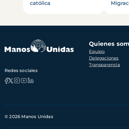
católica
Migrac
Navegación
Quienes so
principal
Equipo
Delegaciones
Transparencia
Redes sociales
Información
© 2026 Manos Unidas
de
contacto