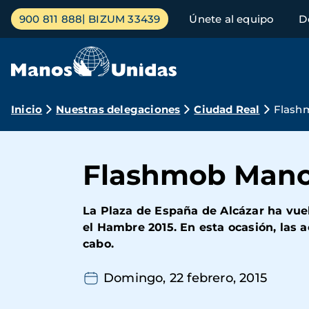
Pasar
Menú
900 811 888
BIZUM 33439
Únete al equipo
D
al
principal
contenido
principal
Ruta
Inicio
Nuestras delegaciones
Ciudad Real
Flash
de
navegación
Flashmob Manos
La Plaza de España de Alcázar ha vu
el Hambre 2015. En esta ocasión, las a
cabo.
Domingo, 22 febrero, 2015