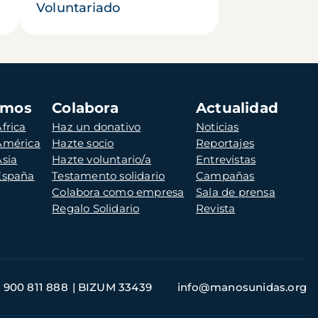
Voluntariado
amos
Colabora
Actualidad
frica
Haz un donativo
Noticias
 América
Hazte socio
Reportajes
Asia
Hazte voluntario/a
Entrevistas
 España
Testamento solidario
Campañas
Colabora como empresa
Sala de prensa
Regalo Solidario
Revista
900 811 888
BIZUM 33439
info@manosunidas.org